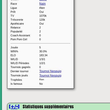
Nain
Race
Ligue
Rien
Prêt
Oui
TV
1070k
Trésorerie
120k
Apothicaire
Oui
Relance
2
Popularité
2
Coach Assistant
0
Pom Pom Girl
0
Jouée
5
WIN%
30.0%
ELO
183.34
W/L/D
1/3/1
W/L/D Périodes
1/2/1
Tournois gagnés
0
Tournoi Nesquig
Dernier tournoi
Tournois joués
Tournoi Nesquig
Trophées
Rien
Is famous
No
[+/-]
Statistiques supplémentaires