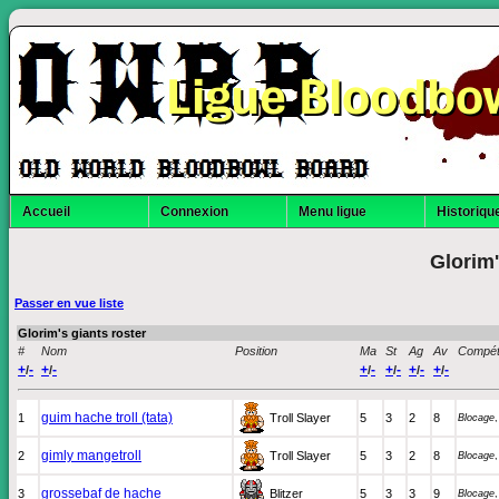
Ligue Bloodbo
Accueil
Connexion
Menu ligue
Historique
Glorim
Passer en vue liste
Glorim's giants roster
#
Nom
Position
Ma
St
Ag
Av
Compé
+
-
+
-
+
-
+
-
+
-
+
-
/
/
/
/
/
/
guim hache troll (tata)
1
Troll Slayer
5
3
2
8
Blocage
gimly mangetroll
2
Troll Slayer
5
3
2
8
Blocage
grossebaf de hache
3
Blitzer
5
3
3
9
Blocage