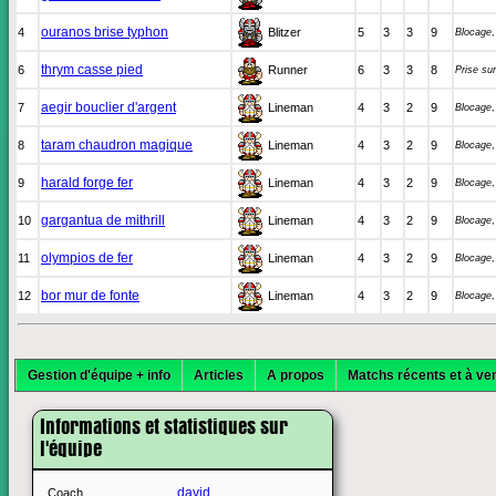
ouranos brise typhon
4
Blitzer
5
3
3
9
Blocage
thrym casse pied
6
Runner
6
3
3
8
Prise su
aegir bouclier d'argent
7
Lineman
4
3
2
9
Blocage
taram chaudron magique
8
Lineman
4
3
2
9
Blocage
harald forge fer
9
Lineman
4
3
2
9
Blocage
gargantua de mithrill
10
Lineman
4
3
2
9
Blocage
olympios de fer
11
Lineman
4
3
2
9
Blocage
bor mur de fonte
12
Lineman
4
3
2
9
Blocage
Gestion d'équipe + info
Articles
A propos
Matchs récents et à ven
Informations et statistiques sur
l'équipe
david
Coach