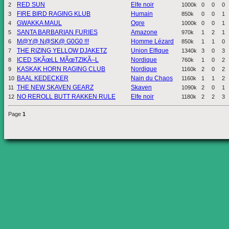
RED SUN
Elfe noir
2
1000k
0
0
0
FIRE BIRD RAGING KLUB
Humain
3
850k
0
0
1
GWAKKA MAUL
Ogre
4
1000k
0
0
1
SANTA BARBARIAN FURIES
Amazone
5
970k
1
2
1
M@Y@ N@SK@ G0G0 !!!
Homme Lézard
6
850k
1
1
0
THE RIZING YELLOW DJAKETZ
Union Elfique
7
1340k
3
0
3
ICED SKÃœLL MÃœTZIKÃ–L
Nordique
8
760k
1
0
2
KASKAK HORN RAGING CLUB
Nordique
9
1160k
2
0
2
BAAL KEDECKER
Nain du Chaos
10
1160k
1
1
2
THE NEW SKAVEN GEARZ
Skaven
11
1090k
2
0
1
NO REROLL BUTT RAKKEN RULE
Elfe noir
12
1180k
2
2
3
Page
1