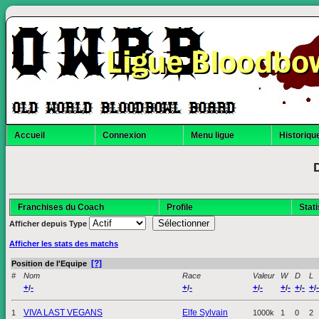
Ligue Bloodbo
Accueil
Connexion
Menu ligue
Historique
Franchises du Coach
Profile
Stat
Afficher depuis
Type
Afficher les stats des matchs
[?]
Position de l'Equipe
#
Nom
Race
Valeur
W
D
L
+
-
+
-
+
-
+
-
+
-
+
-
/
/
/
/
/
/
VIVA LAST VEGANS
Elfe Sylvain
1
1000k
1
0
2