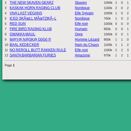
THE NEW SKAVEN GEARZ
Skaven
2
1090k
2
0
1
KASKAK HORN RAGING CLUB
Nordique
3
1160k
2
0
2
VIVA LAST VEGANS
Elfe Sylvain
4
1000k
1
0
2
ICED SKÃœLL MÃœTZIKÃ–L
Nordique
5
760k
1
0
2
RED SUN
Elfe noir
6
1000k
0
0
0
FIRE BIRD RAGING KLUB
Humain
7
850k
0
0
1
GWAKKA MAUL
Ogre
8
1000k
0
0
1
M@Y@ N@SK@ G0G0 !!!
Homme Lézard
9
850k
1
1
0
BAAL KEDECKER
Nain du Chaos
10
1160k
1
1
2
NO REROLL BUTT RAKKEN RULE
Elfe noir
11
1180k
2
2
3
SANTA BARBARIAN FURIES
Amazone
12
970k
1
2
1
Page
1