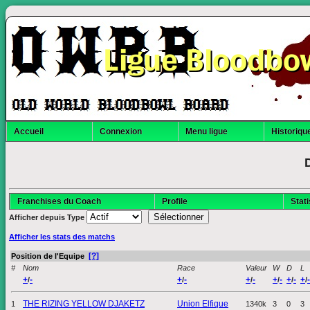
Ligue Bloodbo
Accueil
Connexion
Menu ligue
Historique
Franchises du Coach
Profile
Stat
Afficher depuis
Type
Afficher les stats des matchs
[?]
Position de l'Equipe
#
Nom
Race
Valeur
W
D
L
+
-
+
-
+
-
+
-
+
-
+
-
/
/
/
/
/
/
THE RIZING YELLOW DJAKETZ
Union Elfique
1
1340k
3
0
3