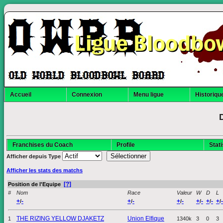
Ligue Bloodbo
Accueil
Connexion
Menu ligue
Historique
Franchises du Coach
Profile
Stat
Afficher depuis
Type
Afficher les stats des matchs
[?]
Position de l'Equipe
#
Nom
Race
Valeur
W
D
L
+
-
+
-
+
-
+
-
+
-
+
-
/
/
/
/
/
/
THE RIZING YELLOW DJAKETZ
Union Elfique
1
1340k
3
0
3