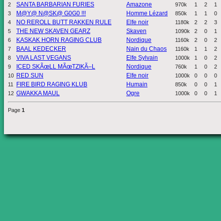
SANTA BARBARIAN FURIES
Amazone
2
970k
1
2
1
M@Y@ N@SK@ G0G0 !!!
Homme Lézard
3
850k
1
1
0
NO REROLL BUTT RAKKEN RULE
Elfe noir
4
1180k
2
2
3
THE NEW SKAVEN GEARZ
Skaven
5
1090k
2
0
1
KASKAK HORN RAGING CLUB
Nordique
6
1160k
2
0
2
BAAL KEDECKER
Nain du Chaos
7
1160k
1
1
2
VIVA LAST VEGANS
Elfe Sylvain
8
1000k
1
0
2
ICED SKÃœLL MÃœTZIKÃ–L
Nordique
9
760k
1
0
2
RED SUN
Elfe noir
10
1000k
0
0
0
FIRE BIRD RAGING KLUB
Humain
11
850k
0
0
1
GWAKKA MAUL
Ogre
12
1000k
0
0
1
Page
1