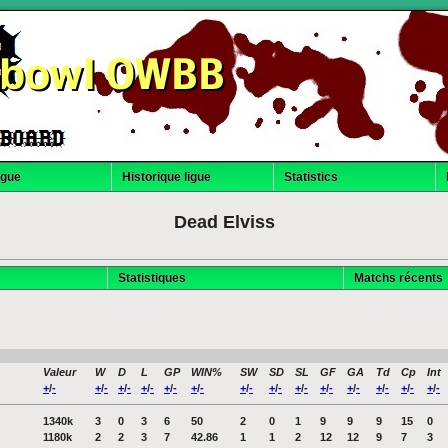
dbowl OWBB
igue
Historique ligue
Statistics
Dead Elviss
Statistiques
Matchs récents
Valeur
W
D
L
GP
WIN%
SW
SD
SL
GF
GA
Td
Cp
Int
+
/
-
+
/
-
+
/
-
+
/
-
+
/
-
+
/
-
+
/
-
+
/
-
+
/
-
+
/
-
+
/
-
+
/
-
+
/
-
+
/
-
1340k
3
0
3
6
50
2
0
1
9
9
9
15
0
1180k
2
2
3
7
42.86
1
1
2
12
12
9
7
3