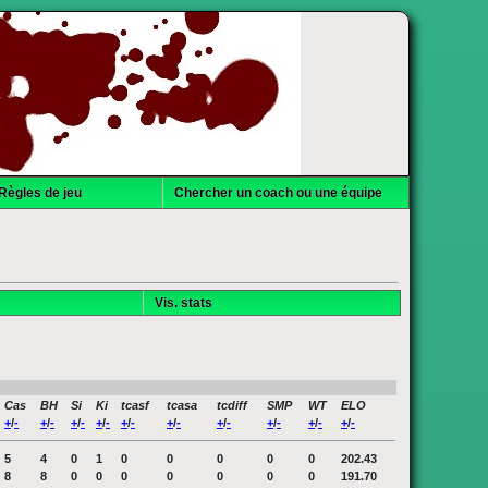
Règles de jeu
Chercher un coach ou une équipe
Vis. stats
Cas
BH
Si
Ki
tcasf
tcasa
tcdiff
SMP
WT
ELO
+
/
-
+
/
-
+
/
-
+
/
-
+
/
-
+
/
-
+
/
-
+
/
-
+
/
-
+
/
-
5
4
0
1
0
0
0
0
0
202.43
8
8
0
0
0
0
0
0
0
191.70