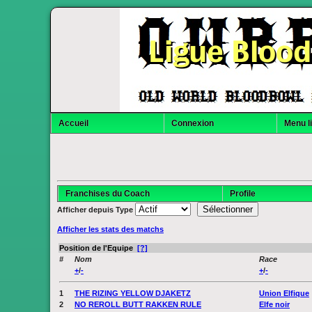
Ligue Bloo
Accueil
Connexion
Menu l
Franchises du Coach
Profile
Afficher depuis
Type
Afficher les stats des matchs
Position de l'Equipe
[?]
#
Nom
Race
+
/
-
+
/
-
1
THE RIZING YELLOW DJAKETZ
Union Elfique
2
NO REROLL BUTT RAKKEN RULE
Elfe noir