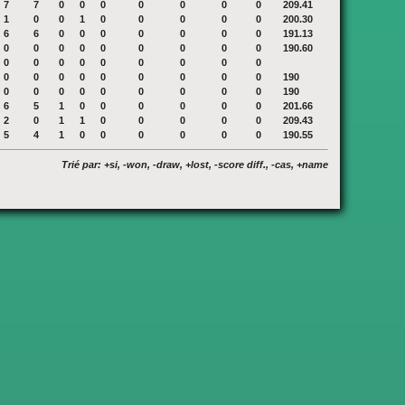
7
7
0
0
0
0
0
0
0
209.41
1
0
0
1
0
0
0
0
0
200.30
6
6
0
0
0
0
0
0
0
191.13
0
0
0
0
0
0
0
0
0
190.60
0
0
0
0
0
0
0
0
0
0
0
0
0
0
0
0
0
0
190
0
0
0
0
0
0
0
0
0
190
6
5
1
0
0
0
0
0
0
201.66
2
0
1
1
0
0
0
0
0
209.43
5
4
1
0
0
0
0
0
0
190.55
Trié par: +si, -won, -draw, +lost, -score diff., -cas, +name