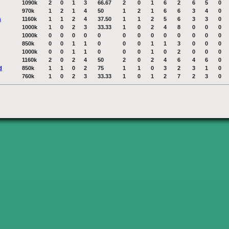
1090k
2
0
1
3
66.67
2
0
1
6
2
6
5
0
970k
1
2
1
4
50
1
2
1
6
6
3
4
0
s
1160k
1
1
2
4
37.50
1
1
2
5
6
3
3
0
1000k
1
0
2
3
33.33
1
0
2
4
8
0
0
0
1000k
0
0
0
0
0
0
0
0
0
0
0
0
0
850k
0
0
1
1
0
0
0
1
1
3
0
0
0
1000k
0
0
1
1
0
0
0
1
0
2
0
0
0
1160k
2
0
2
4
50
2
0
2
4
6
4
6
0
d
850k
1
1
0
2
75
1
1
0
3
2
3
1
0
760k
1
0
2
3
33.33
1
0
1
2
7
2
3
0