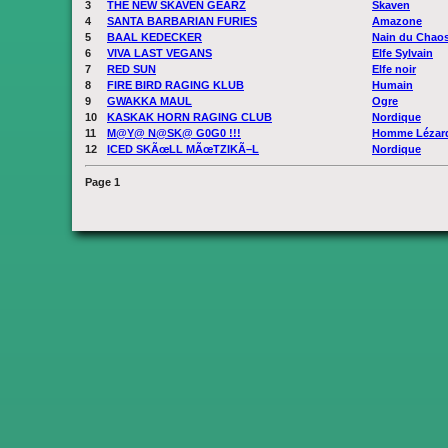
3
THE NEW SKAVEN GEARZ
Skaven
4
SANTA BARBARIAN FURIES
Amazone
5
BAAL KEDECKER
Nain du Chao
6
VIVA LAST VEGANS
Elfe Sylvain
7
RED SUN
Elfe noir
8
FIRE BIRD RAGING KLUB
Humain
9
GWAKKA MAUL
Ogre
10
KASKAK HORN RAGING CLUB
Nordique
11
M@Y@ N@SK@ G0G0 !!!
Homme Lézar
12
ICED SKÃœLL MÃœTZIKÃ–L
Nordique
Page
1