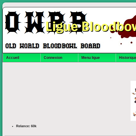
Ligue Bloodbo
Accueil
Connexion
Menu ligue
Historique
Relance: 60k