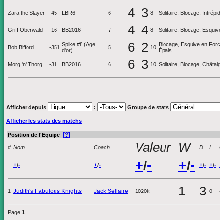
4
3
Zara the Slayer
-45
LBR6
6
8
Solitaire, Blocage, Intrép
4
4
Griff Oberwald
-16
BB2016
7
8
Solitaire, Blocage, Esquive
6
2
Spike #8 (Age
Blocage, Esquive en Force
Bob Bifford
-351
5
10
d'or)
Épais
6
3
Morg 'n' Thorg
-31
BB2016
6
10
Solitaire, Blocage, Châta
Afficher depuis
:
Groupe de stats
Afficher les stats des matchs
[?]
Position de l'Equipe
Valeur
W
#
Nom
Coach
D
L
+
-
+
-
/
/
+
-
+
-
+
-
+
-
/
/
/
/
1
3
Judith's Fabulous Knights
Jack Sellaire
1
1020k
0
Page
1