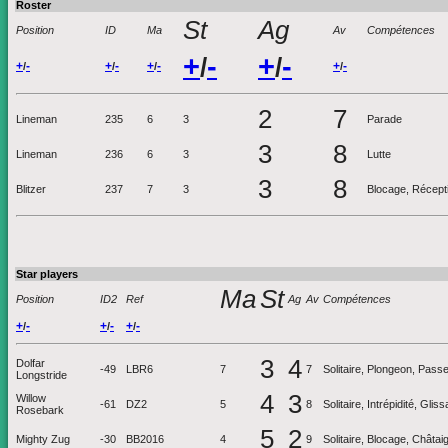
Roster
St
Ag
Position
ID
Ma
Av
Compétences
+
-
+
-
/
/
+
-
+
-
+
-
+
-
/
/
/
/
2
7
Lineman
235
6
3
Parade
3
8
Lineman
236
6
3
Lutte
3
8
Blitzer
237
7
3
Blocage, Réceptio
Star players
Ma
St
Position
ID2
Ref
Ag
Av
Compétences
+
-
+
-
+
-
/
/
/
3
4
Dolfar
-49
LBR6
7
7
Solitaire, Plongeon, Pass
Longstride
4
3
Willow
-61
DZ2
5
8
Solitaire, Intrépidité, Gli
Rosebark
5
2
Mighty Zug
-30
BB2016
4
9
Solitaire, Blocage, Châtai