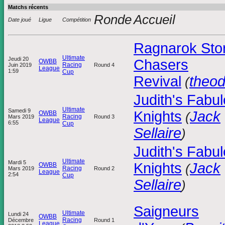
Matchs récents
Ronde
Accueil
Date joué
Ligue
Compétition
Ragnarok Sto
Ultimate
Jeudi 20
Chasers
OWBB
Racing
Juin 2019
Round 4
League
1:59
Cup
Revival
theo
(
Judith's Fabu
Ultimate
Samedi 9
Knights
Jack
OWBB
(
Racing
Mars 2019
Round 3
League
6:55
Cup
Sellaire
)
Judith's Fabu
Ultimate
Mardi 5
Knights
Jack
OWBB
(
Racing
Mars 2019
Round 2
League
2:54
Cup
Sellaire
)
Saigneurs
Ultimate
Lundi 24
OWBB
Racing
Décembre
Round 1
League