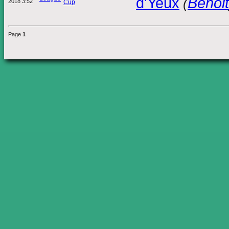
d'Yeux
Benoit
(
2018 3:52
Cup
Page
1