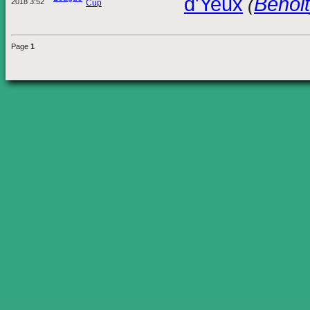
d'Yeux
Benoit
(
2018 3:52
Cup
Page
1