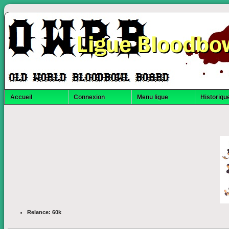
Ligue Bloodbo
Accueil
Connexion
Menu ligue
Historique
Relance: 60k