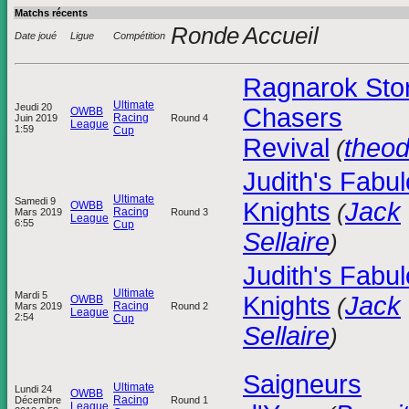
Matchs récents
Ronde
Accueil
Date joué
Ligue
Compétition
Ragnarok Sto
Ultimate
Jeudi 20
Chasers
OWBB
Racing
Juin 2019
Round 4
League
1:59
Cup
Revival
theo
(
Judith's Fabu
Ultimate
Samedi 9
Knights
Jack
OWBB
(
Racing
Mars 2019
Round 3
League
6:55
Cup
Sellaire
)
Judith's Fabu
Ultimate
Mardi 5
Knights
Jack
OWBB
(
Racing
Mars 2019
Round 2
League
2:54
Cup
Sellaire
)
Saigneurs
Ultimate
Lundi 24
OWBB
Racing
Décembre
Round 1
League