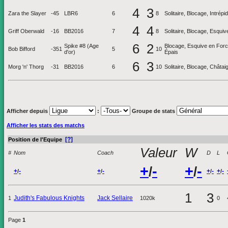
4
3
Zara the Slayer
-45
LBR6
6
8
Solitaire, Blocage, Intrép
4
4
Griff Oberwald
-16
BB2016
7
8
Solitaire, Blocage, Esquive
6
2
Spike #8 (Age
Blocage, Esquive en Force
Bob Bifford
-351
5
10
d'or)
Épais
6
3
Morg 'n' Thorg
-31
BB2016
6
10
Solitaire, Blocage, Châta
Afficher depuis
:
Groupe de stats
Afficher les stats des matchs
[?]
Position de l'Equipe
Valeur
W
#
Nom
Coach
D
L
+
-
+
-
/
/
+
-
+
-
+
-
+
-
/
/
/
/
1
3
Judith's Fabulous Knights
Jack Sellaire
1
1020k
0
Page
1