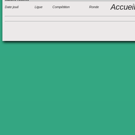
Accuei
Date joué
Ligue
Compétition
Ronde