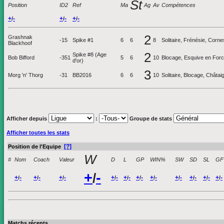
St
Position
ID2
Ref
Ma
Ag
Av
Compétences
+
-
+
-
+
-
/
/
/
2
Grashnak
-15
Spike #1
6
6
8
Solitaire, Frénésie, Corn
Blackhoof
2
Spike #8 (Age
Bob Bifford
-351
5
6
10
Blocage, Esquive en Force
d'or)
3
Morg 'n' Thorg
-31
BB2016
6
6
10
Solitaire, Blocage, Châta
Afficher depuis
:
Groupe de stats
Afficher toutes les stats
[?]
Position de l'Equipe
W
#
Nom
Coach
Valeur
D
L
GP
WIN%
SW
SD
SL
GF
+
-
/
+
-
+
-
+
-
+
-
+
-
+
-
+
-
+
-
+
-
+
-
+
-
/
/
/
/
/
/
/
/
/
/
/
Matchs récents