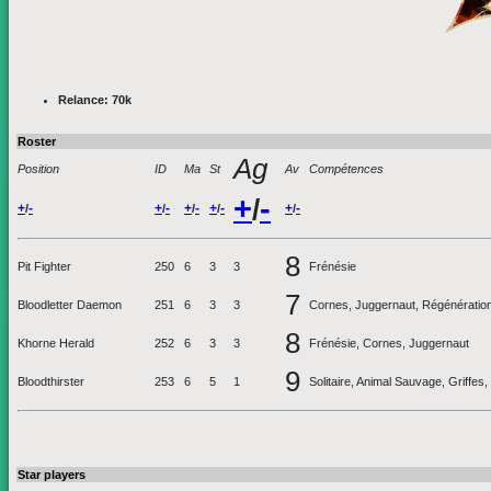
Relance: 70k
Roster
Ag
Position
ID
Ma
St
Av
Compétences
+
-
/
+
-
+
-
+
-
+
-
+
-
/
/
/
/
/
8
Pit Fighter
250
6
3
3
Frénésie
7
Bloodletter Daemon
251
6
3
3
Cornes, Juggernaut, Régénératio
8
Khorne Herald
252
6
3
3
Frénésie, Cornes, Juggernaut
9
Bloodthirster
253
6
5
1
Solitaire, Animal Sauvage, Griffe
Star players