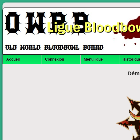
Ligue Bloodbo
Accueil
Connexion
Menu ligue
Historique
Dém