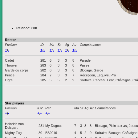
Relance: 60k
Roster
Position
ID
Ma
St
Ag
Av
Compétences
+
-
+
-
+
-
+
-
+
-
+
-
/
/
/
/
/
/
Cadet
281
6
3
3
8
Parade
Thrower
283
6
3
3
8
Passe
Garde du corps
282
6
3
3
8
Blocage, Garde
Prince
284
7
3
3
7
Réception, Esquive, Pro
Ogre
285
5
5
2
9
Solitaire, Cerveau Lent, Châtaigne, Cr
Star players
Position
ID2
Ref
Ma
St
Ag
Av
Compétences
+
-
+
-
+
-
/
/
/
Heinrich von
-281
My Dugout
7
3
3
8
Blocage, Plein aux as, Joueu
Duisgart
Mighty Zug
-30
BB2016
4
5
2
9
Solitaire, Blocage, Châtaigne