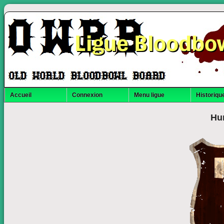
Ligue Bloodbo
Accueil
Connexion
Menu ligue
Historique
Hu