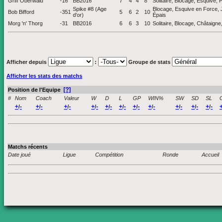
Griff Oberwald
-16
BB2016
7
4
4
8
Solitaire, Blocage, Esquive, P
Spike #8 (Age
Blocage, Esquive en Force, J
Bob Bifford
-351
5
6
2
10
d'or)
Épais
Morg 'n' Thorg
-31
BB2016
6
6
3
10
Solitaire, Blocage, Châtaign
Afficher depuis
:
Groupe de stats
Afficher les stats des matchs
[?]
Position de l'Equipe
#
Nom
Coach
Valeur
W
D
L
GP
WIN%
SW
SD
SL
+
-
+
-
+
-
+
-
+
-
+
-
+
-
+
-
+
-
+
-
+
-
/
/
/
/
/
/
/
/
/
/
/
Matchs récents
Date joué
Ligue
Compétition
Ronde
Accueil