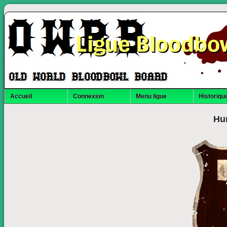
Ligue Bloodbo
Accueil
Connexion
Menu ligue
Historique
Hu