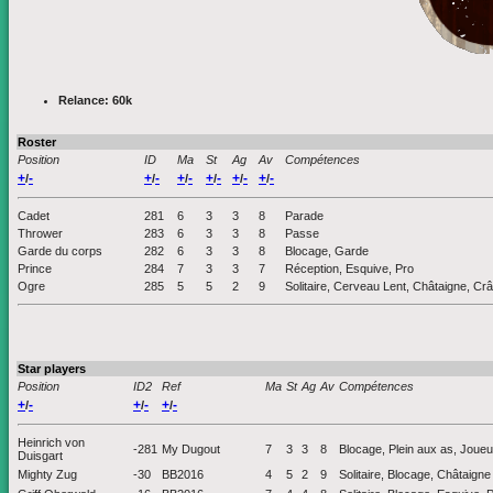
Relance: 60k
Roster
Position
ID
Ma
St
Ag
Av
Compétences
+
-
+
-
+
-
+
-
+
-
+
-
/
/
/
/
/
/
Cadet
281
6
3
3
8
Parade
Thrower
283
6
3
3
8
Passe
Garde du corps
282
6
3
3
8
Blocage, Garde
Prince
284
7
3
3
7
Réception, Esquive, Pro
Ogre
285
5
5
2
9
Solitaire, Cerveau Lent, Châtaigne, Cr
Star players
Position
ID2
Ref
Ma
St
Ag
Av
Compétences
+
-
+
-
+
-
/
/
/
Heinrich von
-281
My Dugout
7
3
3
8
Blocage, Plein aux as, Joueu
Duisgart
Mighty Zug
-30
BB2016
4
5
2
9
Solitaire, Blocage, Châtaigne