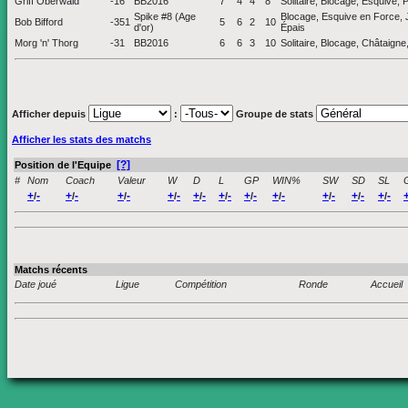
Griff Oberwald
-16
BB2016
7
4
4
8
Solitaire, Blocage, Esquive, P
Spike #8 (Age
Blocage, Esquive en Force, J
Bob Bifford
-351
5
6
2
10
d'or)
Épais
Morg 'n' Thorg
-31
BB2016
6
6
3
10
Solitaire, Blocage, Châtaign
Afficher depuis
:
Groupe de stats
Afficher les stats des matchs
[?]
Position de l'Equipe
#
Nom
Coach
Valeur
W
D
L
GP
WIN%
SW
SD
SL
+
-
+
-
+
-
+
-
+
-
+
-
+
-
+
-
+
-
+
-
+
-
/
/
/
/
/
/
/
/
/
/
/
Matchs récents
Date joué
Ligue
Compétition
Ronde
Accueil