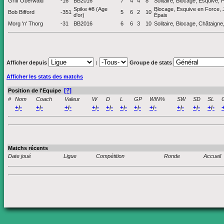
Griff Oberwald
-16
BB2016
7
4
4
8
Solitaire, Blocage, Esquive, P
Spike #8 (Age
Blocage, Esquive en Force, J
Bob Bifford
-351
5
6
2
10
d'or)
Épais
Morg 'n' Thorg
-31
BB2016
6
6
3
10
Solitaire, Blocage, Châtaign
Afficher depuis
:
Groupe de stats
Afficher les stats des matchs
[?]
Position de l'Equipe
#
Nom
Coach
Valeur
W
D
L
GP
WIN%
SW
SD
SL
+
-
+
-
+
-
+
-
+
-
+
-
+
-
+
-
+
-
+
-
+
-
/
/
/
/
/
/
/
/
/
/
/
Matchs récents
Date joué
Ligue
Compétition
Ronde
Accueil