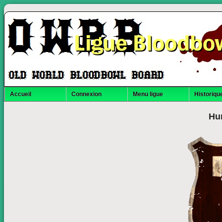
Ligue Bloodbo
Accueil
Connexion
Menu ligue
Historique
Hu