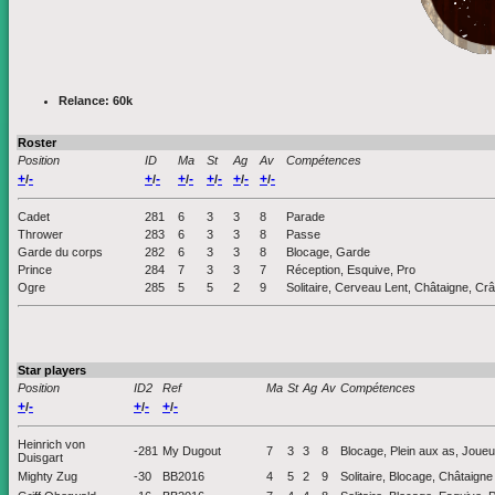
Relance: 60k
Roster
Position
ID
Ma
St
Ag
Av
Compétences
+
-
+
-
+
-
+
-
+
-
+
-
/
/
/
/
/
/
Cadet
281
6
3
3
8
Parade
Thrower
283
6
3
3
8
Passe
Garde du corps
282
6
3
3
8
Blocage, Garde
Prince
284
7
3
3
7
Réception, Esquive, Pro
Ogre
285
5
5
2
9
Solitaire, Cerveau Lent, Châtaigne, Cr
Star players
Position
ID2
Ref
Ma
St
Ag
Av
Compétences
+
-
+
-
+
-
/
/
/
Heinrich von
-281
My Dugout
7
3
3
8
Blocage, Plein aux as, Joueu
Duisgart
Mighty Zug
-30
BB2016
4
5
2
9
Solitaire, Blocage, Châtaigne