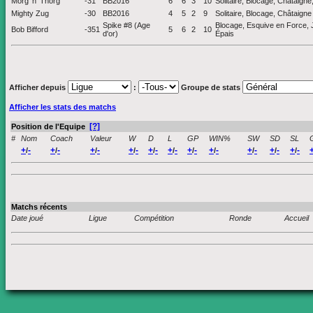
Morg 'n' Thorg
-31
BB2016
6
6
3
10
Solitaire, Blocage, Châtaign
Mighty Zug
-30
BB2016
4
5
2
9
Solitaire, Blocage, Châtaigne
Spike #8 (Age
Blocage, Esquive en Force, J
Bob Bifford
-351
5
6
2
10
d'or)
Épais
Afficher depuis
:
Groupe de stats
Afficher les stats des matchs
[?]
Position de l'Equipe
#
Nom
Coach
Valeur
W
D
L
GP
WIN%
SW
SD
SL
+
-
+
-
+
-
+
-
+
-
+
-
+
-
+
-
+
-
+
-
+
-
/
/
/
/
/
/
/
/
/
/
/
Matchs récents
Date joué
Ligue
Compétition
Ronde
Accueil