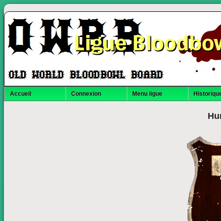
Ligue Bloodbo
Accueil
Connexion
Menu ligue
Historique
Hu