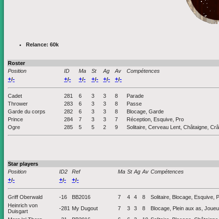
Relance: 60k
Roster
Position
ID
Ma
St
Ag
Av
Compétences
+
-
+
-
+
-
+
-
+
-
+
-
/
/
/
/
/
/
Cadet
281
6
3
3
8
Parade
Thrower
283
6
3
3
8
Passe
Garde du corps
282
6
3
3
8
Blocage, Garde
Prince
284
7
3
3
7
Réception, Esquive, Pro
Ogre
285
5
5
2
9
Solitaire, Cerveau Lent, Châtaigne, Cr
Star players
Position
ID2
Ref
Ma
St
Ag
Av
Compétences
+
-
+
-
+
-
/
/
/
Griff Oberwald
-16
BB2016
7
4
4
8
Solitaire, Blocage, Esquive, P
Heinrich von
-281
My Dugout
7
3
3
8
Blocage, Plein aux as, Joueu
Duisgart