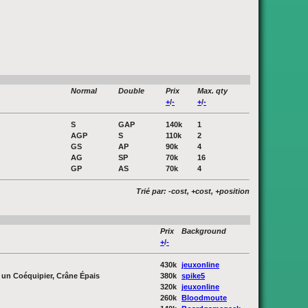
Normal
Double
Prix
Max. qty
+
/
-
+
/
-
S
GAP
140k
1
AGP
S
110k
2
GS
AP
90k
4
AG
SP
70k
16
GP
AS
70k
4
Trié par: -cost, +cost, +position
Prix
Background
+
/
-
430k
jeuxonline
r un Coéquipier, Crâne Épais
380k
spike5
320k
jeuxonline
260k
Bloodmoute