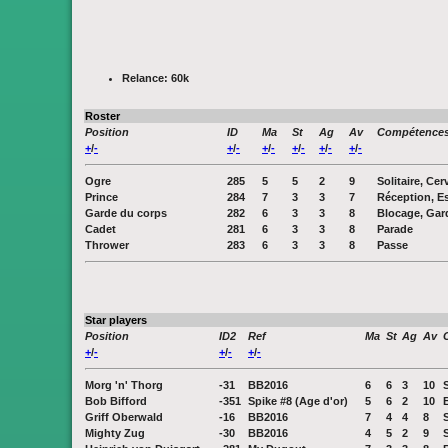
Relance: 60k
Roster
Position
ID
Ma
St
Ag
Av
Compétence
+
/
-
+
/
-
+
/
-
+
/
-
+
/
-
+
/
-
Ogre
285
5
5
2
9
Solitaire, Ce
Prince
284
7
3
3
7
Réception, E
Garde du corps
282
6
3
3
8
Blocage, Gar
Cadet
281
6
3
3
8
Parade
Thrower
283
6
3
3
8
Passe
Star players
Position
ID2
Ref
Ma
St
Ag
Av
+
/
-
+
/
-
+
/
-
Morg 'n' Thorg
-31
BB2016
6
6
3
10
Bob Bifford
-351
Spike #8 (Age d'or)
5
6
2
10
Griff Oberwald
-16
BB2016
7
4
4
8
Mighty Zug
-30
BB2016
4
5
2
9