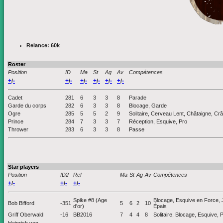
Relance: 60k
Roster
Position
ID
Ma
St
Ag
Av
Compétences
+
-
+
-
+
-
+
-
+
-
+
-
/
/
/
/
/
/
Cadet
281
6
3
3
8
Parade
Garde du corps
282
6
3
3
8
Blocage, Garde
Ogre
285
5
5
2
9
Solitaire, Cerveau Lent, Châtaigne, Cr
Prince
284
7
3
3
7
Réception, Esquive, Pro
Thrower
283
6
3
3
8
Passe
Star players
Position
ID2
Ref
Ma
St
Ag
Av
Compétences
+
-
+
-
+
-
/
/
/
Spike #8 (Age
Blocage, Esquive en Force, J
Bob Bifford
-351
5
6
2
10
d'or)
Épais
Griff Oberwald
-16
BB2016
7
4
4
8
Solitaire, Blocage, Esquive, P