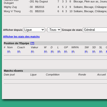
Heinrich von
-281
My Dugout
7
3
3
8
Blocage, Plein aux as, Joueu
Duisgart
Mighty Zug
-30
BB2016
4
5
2
9
Solitaire, Blocage, Châtaigne
Morg 'n' Thorg
-31
BB2016
6
6
3
10
Solitaire, Blocage, Châtaign
Afficher depuis
:
Groupe de stats
Afficher les stats des matchs
[?]
Position de l'Equipe
#
Nom
Coach
Valeur
W
D
L
GP
WIN%
SW
SD
SL
+
-
+
-
+
-
+
-
+
-
+
-
+
-
+
-
+
-
+
-
+
-
/
/
/
/
/
/
/
/
/
/
/
Matchs récents
Date joué
Ligue
Compétition
Ronde
Accueil