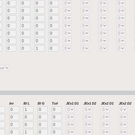
Int
Bl L
Bl G
Tué
JEx1 D1
JEx1 D2
JEx2 D1
JEx2 D2