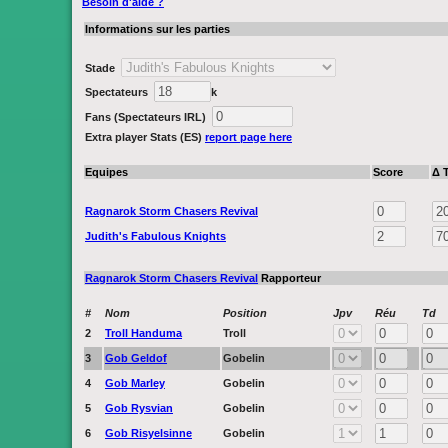
Besoin d'aide ?
Informations sur les parties
Stade
Spectateurs
k
Fans (Spectateurs IRL)
E
xtra player
S
tats (ES)
report page here
Equipes
Score
Δ T
Ragnarok Storm Chasers Revival
Judith's Fabulous Knights
Ragnarok Storm Chasers Revival
Rapporteur
#
Nom
Position
Jpv
Réu
Td
2
Troll Handuma
Troll
3
Gob Geldof
Gobelin
4
Gob Marley
Gobelin
5
Gob Rysvian
Gobelin
6
Gob Risyelsinne
Gobelin