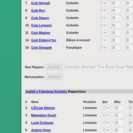
7
Gob Heyruh
Gobelin
8
Gob Roy
Gobelin
9
Gob Danov
Gobelin
10
Gob Leyponj
Gobelin
11
Gob Mapine
Gobelin
14
Gob Erdenyr'ho
Bâton à ressort
16
Gob Denaarh
Fanatique
Star Players
:
Mercenaries
:
Judith's Fabulous Knights
Rapporteur
#
Nom
Position
Jpv
Réu
Td
2
CÃ©sar Hienne
Lineman
3
Mamadou Douh
Lineman
4
Luigi Goteuse
Lineman
5
Ambre Hyon
Lineman