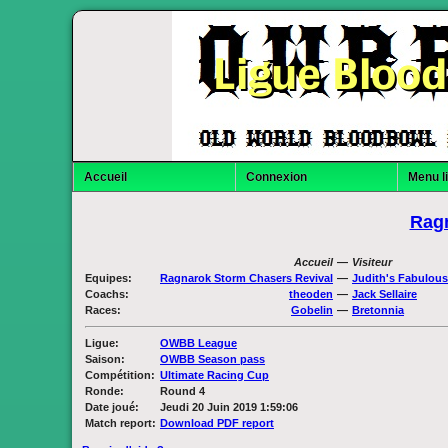
Ligue Bloo
Accueil
Connexion
Menu l
Ragn
Accueil
—
Visiteur
Equipes
:
Ragnarok Storm Chasers Revival
—
Judith's Fabulous
Coachs
:
theoden
—
Jack Sellaire
Races
:
Gobelin
—
Bretonnia
Ligue
:
OWBB League
Saison
:
OWBB Season pass
Compétition
:
Ultimate Racing Cup
Ronde
:
Round 4
Date joué
:
Jeudi 20 Juin 2019 1:59:06
Match report
:
Download PDF report