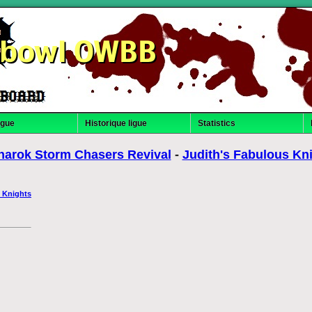
dbowl OWBB
igue
Historique ligue
Statistics
arok Storm Chasers Revival
-
Judith's Fabulous Kn
 Knights