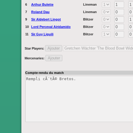
6
Arthur Bulette
Lineman
7
Roland Dau
Lineman
9
Sir Aldebert Lingot
Blitzer
10
Lord Perceval Airidamido
Blitzer
11
Sir Guy Liguili
Blitzer
Star Players
:
Mercenaries
:
Compte-rendu du match