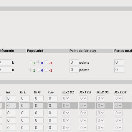
résorerie
Popularité
Point de fair-play
Pertes tota
k
points
1
0
-1
k
points
1
0
-1
Int
Bl L
Bl G
Tué
JEx1 D1
JEx1 D2
JEx2 D1
JEx2 D2