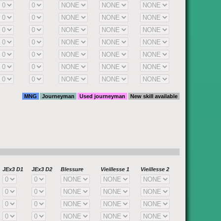
MNG
Journeyman
Used journeyman
New skill available
JEx3 D1
JEx3 D2
Blessure
Vieillesse 1
Vieillesse 2