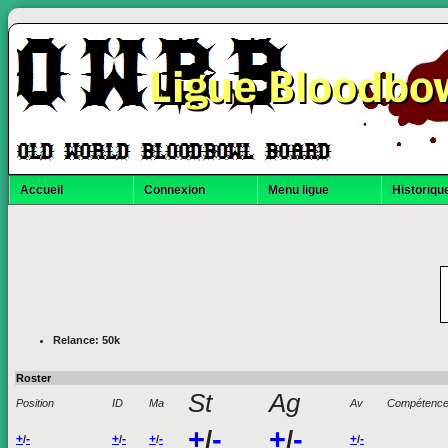
Ligue Bloodbo
Accueil
Connexion
Menu ligue
Historique
Relance: 50k
Roster
St
Ag
Position
ID
Ma
Av
Compétenc
+
-
+
-
/
/
+
-
+
-
+
-
+
-
/
/
/
/