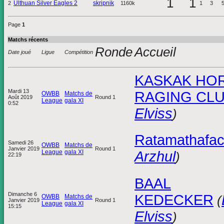
1
1
Ulthuan Silver Eagles 2
skripnik
2
1160k
1
3
Page
1
Matchs récents
Ronde
Accueil
Date joué
Ligue
Compétition
KASKAK HO
Mardi 13
RAGING CL
OWBB
Matchs de
Août 2019
Round 1
League
gala XI
0:52
Elviss
)
Ratamathafa
Samedi 26
OWBB
Matchs de
Janvier 2019
Round 1
League
gala XI
Arzhul
)
22:19
BAAL
Dimanche 6
KEDECKER
OWBB
Matchs de
(
Janvier 2019
Round 1
League
gala XI
15:15
Elviss
)