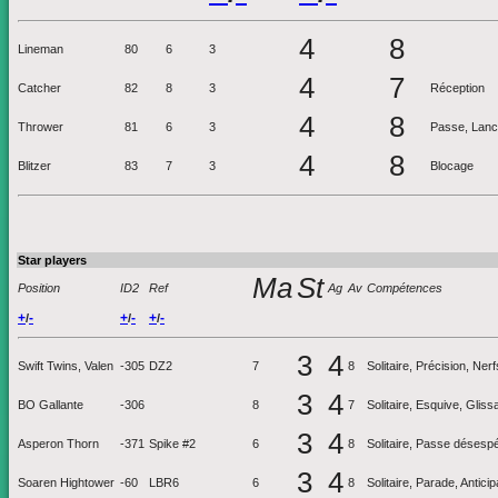
4
8
Lineman
80
6
3
4
7
Catcher
82
8
3
Réception
4
8
Thrower
81
6
3
Passe, Lanc
4
8
Blitzer
83
7
3
Blocage
Star players
Ma
St
Position
ID2
Ref
Ag
Av
Compétences
+
-
+
-
+
-
/
/
/
3
4
Swift Twins, Valen
-305
DZ2
7
8
Solitaire, Précision, Ne
3
4
BO Gallante
-306
8
7
Solitaire, Esquive, Gliss
3
4
Asperon Thorn
-371
Spike #2
6
8
Solitaire, Passe désespé
3
4
Soaren Hightower
-60
LBR6
6
8
Solitaire, Parade, Antic