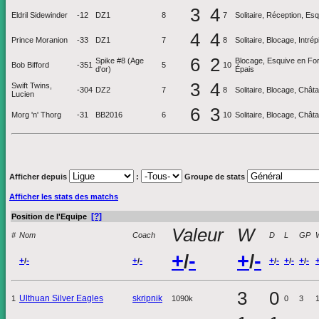
3
4
Eldril Sidewinder
-12
DZ1
8
7
Solitaire, Réception, E
4
4
Prince Moranion
-33
DZ1
7
8
Solitaire, Blocage, Intrép
6
2
Spike #8 (Age
Blocage, Esquive en Forc
Bob Bifford
-351
5
10
d'or)
Épais
3
4
Swift Twins,
-304
DZ2
7
8
Solitaire, Blocage, Chât
Lucien
6
3
Morg 'n' Thorg
-31
BB2016
6
10
Solitaire, Blocage, Chât
Afficher depuis
:
Groupe de stats
Afficher les stats des matchs
[?]
Position de l'Equipe
Valeur
W
#
Nom
Coach
D
L
GP
+
-
+
-
/
/
+
-
+
-
+
-
+
-
+
-
/
/
/
/
/
3
0
Ulthuan Silver Eagles
skripnik
1
1090k
0
3