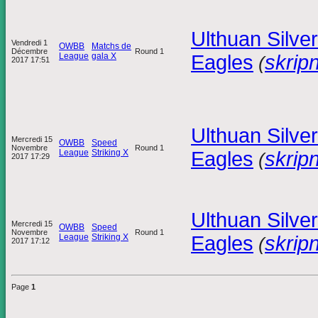
Ulthuan Silver
Vendredi 1
OWBB
Matchs de
Décembre
Round 1
League
gala X
Eagles
skripn
(
2017 17:51
Ulthuan Silver
Mercredi 15
OWBB
Speed
Novembre
Round 1
League
Striking X
Eagles
skripn
(
2017 17:29
Ulthuan Silver
Mercredi 15
OWBB
Speed
Novembre
Round 1
League
Striking X
Eagles
skripn
(
2017 17:12
Page
1