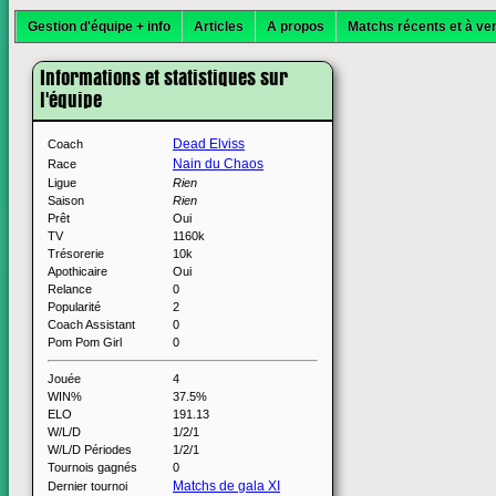
Gestion d'équipe + info
Articles
A propos
Matchs récents et à ven
Informations et statistiques sur
l'équipe
Dead Elviss
Coach
Nain du Chaos
Race
Ligue
Rien
Saison
Rien
Prêt
Oui
TV
1160k
Trésorerie
10k
Apothicaire
Oui
Relance
0
Popularité
2
Coach Assistant
0
Pom Pom Girl
0
Jouée
4
WIN%
37.5%
ELO
191.13
W/L/D
1/2/1
W/L/D Périodes
1/2/1
Tournois gagnés
0
Matchs de gala XI
Dernier tournoi