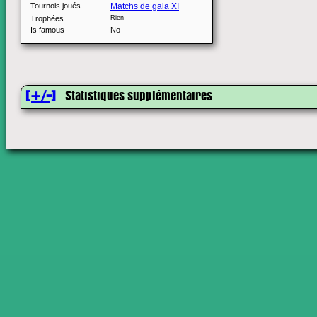
Tournois joués
Matchs de gala XI
Trophées
Rien
Is famous
No
[+/-]
Statistiques supplémentaires