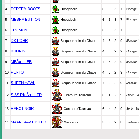
PORTEM BOOTS
4
Hobgobelin
6
3
3
7
Blocage
MESHA BUTTON
5
Hobgobelin
6
3
3
7
Blocage
TRUSKIN
6
Hobgobelin
6
3
3
7
DK POHR
7
Bloqueur nain du Chaos
4
3
2
9
Blocage
,
BHURIN
8
Bloqueur nain du Chaos
4
3
2
9
Blocage
,
MEÃœLLER
9
Bloqueur nain du Chaos
4
3
2
9
Blocage
,
PERFO
10
Bloqueur nain du Chaos
4
3
2
9
Blocage
,
SHEEN YAWL
11
Bloqueur nain du Chaos
4
3
2
9
Blocage
,
SISSIRK ÃœLLER
12
Centaure Taureau
6
4
2
9
Sprint
,
Éq
RABOT NOIR
13
Centaure Taureau
6
4
2
9
Sprint
,
Éq
MAARTÃ–P HICKER
14
Minotaure
5
5
2
8
Solitaire
,