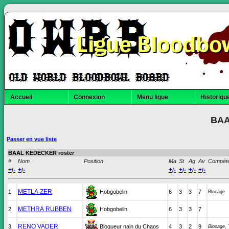
Ligue Bloodbo
Accueil
Connexion
Menu ligue
Historique
BAA
Passer en vue liste
BAAL KEDECKER roster
#
Nom
Position
Ma
St
Ag
Av
Compét
+
-
+
-
+
-
+
-
+
-
+
-
/
/
/
/
/
/
METLA ZER
1
Hobgobelin
6
3
3
7
Blocage
METHRA RUBBEN
2
Hobgobelin
6
3
3
7
RENO VADER
3
Bloqueur nain du Chaos
4
3
2
9
Blocage
,