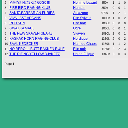
M@Y@ N@SK@ G0G0 !!!
Homme Lézard
2
850k
1
1
0
FIRE BIRD RAGING KLUB
Humain
3
850k
0
0
1
SANTA BARBARIAN FURIES
Amazone
4
970k
1
2
1
VIVA LAST VEGANS
Elfe Sylvain
5
1000k
1
0
2
RED SUN
Elfe noir
6
1000k
0
0
0
GWAKKA MAUL
Ogre
7
1000k
0
0
1
THE NEW SKAVEN GEARZ
Skaven
8
1090k
2
0
1
KASKAK HORN RAGING CLUB
Nordique
9
1160k
2
0
2
BAAL KEDECKER
Nain du Chaos
10
1160k
1
1
2
NO REROLL BUTT RAKKEN RULE
Elfe noir
11
1180k
2
2
3
THE RIZING YELLOW DJAKETZ
Union Elfique
12
1340k
3
0
3
Page
1