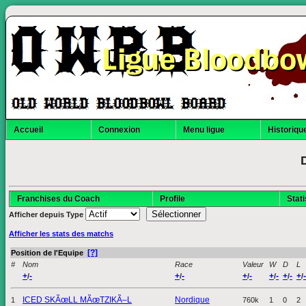
Ligue Bloodbo
Accueil
Connexion
Menu ligue
Historique
Franchises du Coach
Profile
Stat
Afficher depuis
Type
Afficher les stats des matchs
[?]
Position de l'Equipe
#
Nom
Race
Valeur
W
D
L
+
-
+
-
+
-
+
-
+
-
+
-
/
/
/
/
/
/
ICED SKÃœLL MÃœTZIKÃ–L
Nordique
1
760k
1
0
2