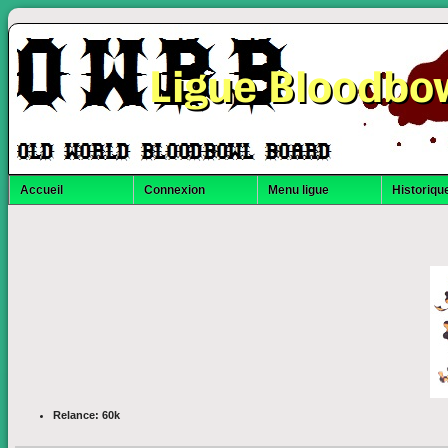
Ligue Bloodbo
Accueil
Connexion
Menu ligue
Historique
Relance: 60k