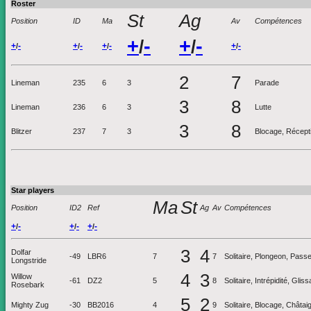
Roster
St
Ag
Position
ID
Ma
Av
Compétences
+
-
+
-
/
/
+
-
+
-
+
-
+
-
/
/
/
/
2
7
Lineman
235
6
3
Parade
3
8
Lineman
236
6
3
Lutte
3
8
Blitzer
237
7
3
Blocage, Réceptio
Star players
Ma
St
Position
ID2
Ref
Ag
Av
Compétences
+
-
+
-
+
-
/
/
/
3
4
Dolfar
-49
LBR6
7
7
Solitaire, Plongeon, Pass
Longstride
4
3
Willow
-61
DZ2
5
8
Solitaire, Intrépidité, Gli
Rosebark
5
2
Mighty Zug
-30
BB2016
4
9
Solitaire, Blocage, Châtai