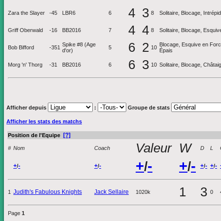
4
3
Zara the Slayer
-45
LBR6
6
8
Solitaire, Blocage, Intrép
4
4
Griff Oberwald
-16
BB2016
7
8
Solitaire, Blocage, Esquive
6
2
Spike #8 (Age
Blocage, Esquive en Force
Bob Bifford
-351
5
10
d'or)
Épais
6
3
Morg 'n' Thorg
-31
BB2016
6
10
Solitaire, Blocage, Châta
Afficher depuis
:
Groupe de stats
Afficher les stats des matchs
[?]
Position de l'Equipe
Valeur
W
#
Nom
Coach
D
L
+
-
+
-
/
/
+
-
+
-
+
-
+
-
/
/
/
/
1
3
Judith's Fabulous Knights
Jack Sellaire
1
1020k
0
Page
1