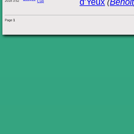
d'Yeux
Benoit
(
2018 3:52
Cup
Page
1