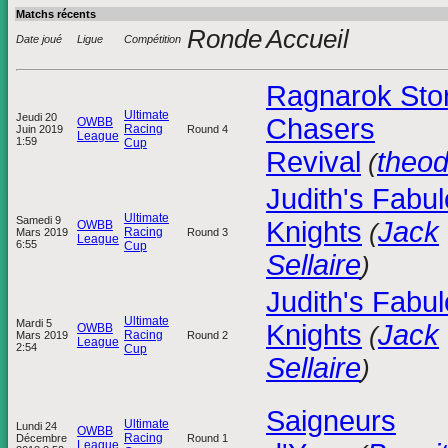
Matchs récents
Ronde
Accueil
Date joué
Ligue
Compétition
Ragnarok Sto
Ultimate
Jeudi 20
Chasers
OWBB
Racing
Juin 2019
Round 4
League
1:59
Cup
Revival
theo
(
Judith's Fabu
Ultimate
Samedi 9
Knights
Jack
OWBB
(
Racing
Mars 2019
Round 3
League
6:55
Cup
Sellaire
)
Judith's Fabu
Ultimate
Mardi 5
Knights
Jack
OWBB
(
Racing
Mars 2019
Round 2
League
2:54
Cup
Sellaire
)
Saigneurs
Ultimate
Lundi 24
OWBB
Racing
Décembre
Round 1
League