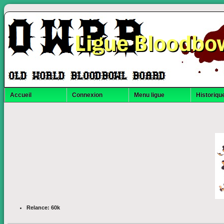
Ligue Bloodbo
Accueil
Connexion
Menu ligue
Historique
Relance: 60k