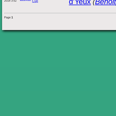
d'Yeux
Benoit
(
2018 3:52
Cup
Page
1