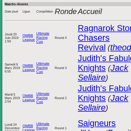
Matchs récents
Ronde
Accueil
Date joué
Ligue
Compétition
Ragnarok Sto
Ultimate
Jeudi 20
Chasers
OWBB
Racing
Juin 2019
Round 4
League
1:59
Cup
Revival
theo
(
Judith's Fabu
Ultimate
Samedi 9
Knights
Jack
OWBB
(
Racing
Mars 2019
Round 3
League
6:55
Cup
Sellaire
)
Judith's Fabu
Ultimate
Mardi 5
Knights
Jack
OWBB
(
Racing
Mars 2019
Round 2
League
2:54
Cup
Sellaire
)
Saigneurs
Ultimate
Lundi 24
OWBB
Racing
Décembre
Round 1
League