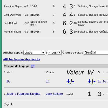
4
3
Zara the Slayer
-45
LBR6
6
8
Solitaire, Blocage, Intrép
4
4
Griff Oberwald
-16
BB2016
7
8
Solitaire, Blocage, Esquive
6
2
Spike #8 (Age
Blocage, Esquive en Force
Bob Bifford
-351
5
10
d'or)
Épais
6
3
Morg 'n' Thorg
-31
BB2016
6
10
Solitaire, Blocage, Châta
Afficher depuis
:
Groupe de stats
Afficher les stats des matchs
[?]
Position de l'Equipe
Valeur
W
#
Nom
Coach
D
L
+
-
+
-
/
/
+
-
+
-
+
-
+
-
/
/
/
/
1
3
Judith's Fabulous Knights
Jack Sellaire
1
1020k
0
Page
1