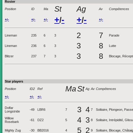
Roster
St
Ag
Position
ID
Ma
Av
Compétences
+
-
+
-
/
/
+
-
+
-
+
-
+
-
/
/
/
/
2
7
Lineman
235
6
3
Parade
3
8
Lineman
236
6
3
Lutte
3
8
Blitzer
237
7
3
Blocage, Réceptio
Star players
Ma
St
Position
ID2
Ref
Ag
Av
Compétences
+
-
+
-
+
-
/
/
/
3
4
Dolfar
-49
LBR6
7
7
Solitaire, Plongeon, Pass
Longstride
4
3
Willow
-61
DZ2
5
8
Solitaire, Intrépidité, Gli
Rosebark
5
2
Mighty Zug
-30
BB2016
4
9
Solitaire, Blocage, Châtai