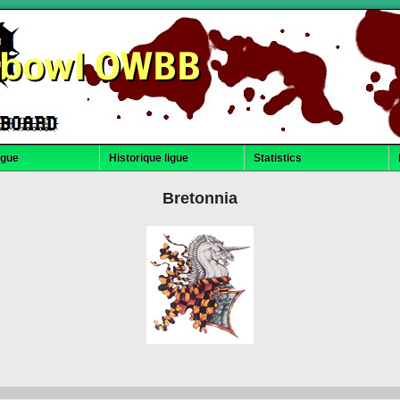
dbowl OWBB
igue
Historique ligue
Statistics
Bretonnia