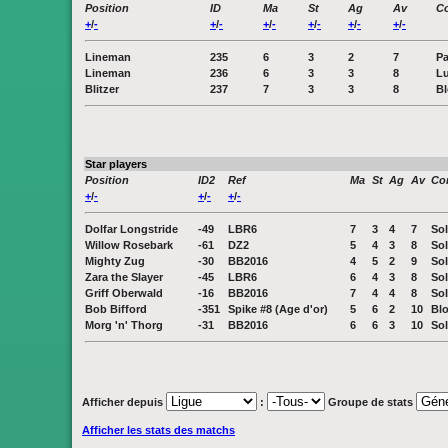
Position
ID
Ma
St
Ag
Av
C
+
/
-
+
/
-
+
/
-
+
/
-
+
/
-
+
/
-
Lineman
235
6
3
2
7
Pa
Lineman
236
6
3
3
8
Lu
Blitzer
237
7
3
3
8
Bl
Star players
Position
ID2
Ref
Ma
St
Ag
Av
Co
+
/
-
+
/
-
+
/
-
Dolfar Longstride
-49
LBR6
7
3
4
7
Sol
Willow Rosebark
-61
DZ2
5
4
3
8
Sol
Mighty Zug
-30
BB2016
4
5
2
9
Sol
Zara the Slayer
-45
LBR6
6
4
3
8
Sol
Griff Oberwald
-16
BB2016
7
4
4
8
Sol
Bob Bifford
-351
Spike #8 (Age d'or)
5
6
2
10
Blo
Morg 'n' Thorg
-31
BB2016
6
6
3
10
Sol
Afficher depuis
:
Groupe de stats
Afficher les stats des matchs