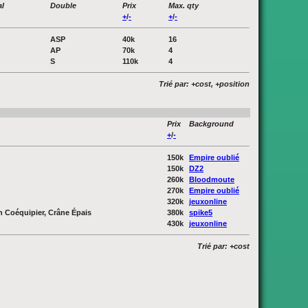
l
Double
Prix
Max. qty
+
/
-
+
/
-
ASP
40k
16
AP
70k
4
S
110k
4
Trié par: +cost, +position
Prix
Background
+
/
-
150k
Empire oublié
150k
DZ2
260k
Bloodmoute
270k
Empire oublié
320k
jeuxonline
n Coéquipier, Crâne Épais
380k
spike5
430k
jeuxonline
Trié par: +cost