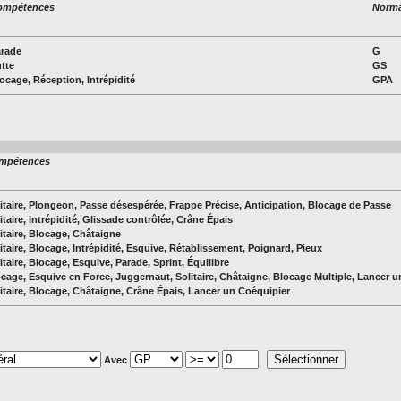
ompétences
Norma
rade
G
tte
GS
ocage, Réception, Intrépidité
GPA
mpétences
itaire, Plongeon, Passe désespérée, Frappe Précise, Anticipation, Blocage de Passe
itaire, Intrépidité, Glissade contrôlée, Crâne Épais
itaire, Blocage, Châtaigne
itaire, Blocage, Intrépidité, Esquive, Rétablissement, Poignard, Pieux
itaire, Blocage, Esquive, Parade, Sprint, Équilibre
cage, Esquive en Force, Juggernaut, Solitaire, Châtaigne, Blocage Multiple, Lancer u
itaire, Blocage, Châtaigne, Crâne Épais, Lancer un Coéquipier
Avec