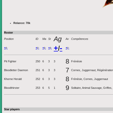
Relance: 70k
Roster
Ag
Position
ID
Ma
St
Av
Compétences
+
-
/
+
-
+
-
+
-
+
-
+
-
/
/
/
/
/
8
Pit Fighter
250
6
3
3
Frénésie
7
Bloodletter Daemon
251
6
3
3
Cornes, Juggernaut, Régénératio
8
Khorne Herald
252
6
3
3
Frénésie, Cornes, Juggernaut
9
Bloodthirster
253
6
5
1
Solitaire, Animal Sauvage, Griffe
Star players