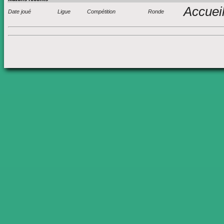
Accuei
Date joué
Ligue
Compétition
Ronde