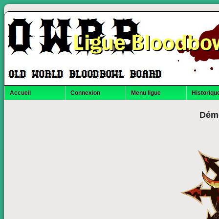
Ligue Bloodbo
Accueil
Connexion
Menu ligue
Historique
Dém