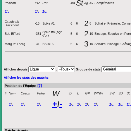
St
Position
ID2
Ref
Ma
Ag
Av
Compétences
+
-
+
-
+
-
/
/
/
2
Grashnak
-15
Spike #1
6
6
8
Solitaire, Frénésie, Corn
Blackhoof
2
Spike #8 (Age
Bob Bifford
-351
5
6
10
Blocage, Esquive en Force
d'or)
3
Morg 'n' Thorg
-31
BB2016
6
6
10
Solitaire, Blocage, Châta
Afficher depuis
:
Groupe de stats
Afficher les stats des matchs
[?]
Position de l'Equipe
W
#
Nom
Coach
Valeur
D
L
GP
WIN%
SW
SD
SL
+
-
/
+
-
+
-
+
-
+
-
+
-
+
-
+
-
+
-
+
-
+
-
/
/
/
/
/
/
/
/
/
/
Matchs récents