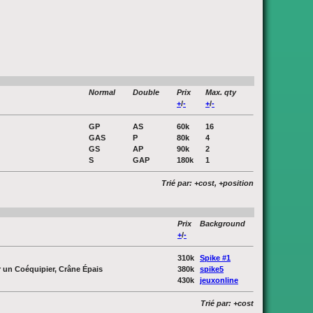
Normal
Double
Prix
Max. qty
+
/
-
+
/
-
GP
AS
60k
16
GAS
P
80k
4
GS
AP
90k
2
S
GAP
180k
1
Trié par: +cost, +position
Prix
Background
+
/
-
310k
Spike #1
r un Coéquipier, Crâne Épais
380k
spike5
430k
jeuxonline
Trié par: +cost