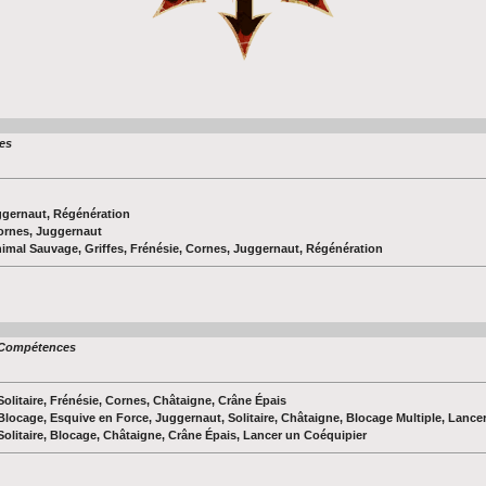
es
ggernaut, Régénération
ornes, Juggernaut
Animal Sauvage, Griffes, Frénésie, Cornes, Juggernaut, Régénération
Compétences
Solitaire, Frénésie, Cornes, Châtaigne, Crâne Épais
Blocage, Esquive en Force, Juggernaut, Solitaire, Châtaigne, Blocage Multiple, Lance
Solitaire, Blocage, Châtaigne, Crâne Épais, Lancer un Coéquipier