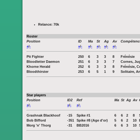
Relance: 70k
Roster
Position
ID
Ma
St
Ag
Av
Compétenc
+
/
-
+
/
-
+
/
-
+
/
-
+
/
-
+
/
-
Pit Fighter
250
6
3
3
8
Frénésie
Bloodletter Daemon
251
6
3
3
7
Cornes, Ju
Khorne Herald
252
6
3
3
8
Frénésie, C
Bloodthirster
253
6
5
1
9
Solitaire, 
Star players
Position
ID2
Ref
Ma
St
Ag
Av
+
/
-
+
/
-
+
/
-
Grashnak Blackhoof
-15
Spike #1
6
6
2
8
Bob Bifford
-351
Spike #8 (Age d'or)
5
6
2
10
Morg 'n' Thorg
-31
BB2016
6
6
3
10