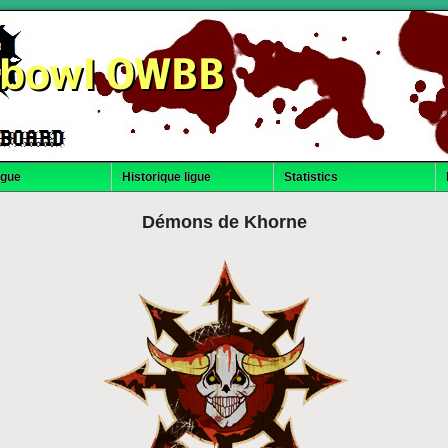
dbowl OWBB
igue
Historique ligue
Statistics
Démons de Khorne