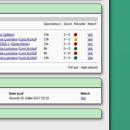
Spectateurs
Score
Résultat
Match
k Sellaire
)
10k
1—2
Voir
ta Lustriana
(
Lord Arzhul
)
13k
1—1
Voir
ZIKÃ–L
(
Dead Elviss
)
11k
1—2
Voir
ta Lustriana
(
Lord Arzhul
)
8k
0—2
Voir
ta Lustriana
(
Lord Arzhul
)
8k
1—0
Voir
ta Lustriana
(
Lord Arzhul
)
14k
2—3
Voir
Trié par: -date played
Date joué
Match
Samedi 15 Juillet 2017 22:15
Voir