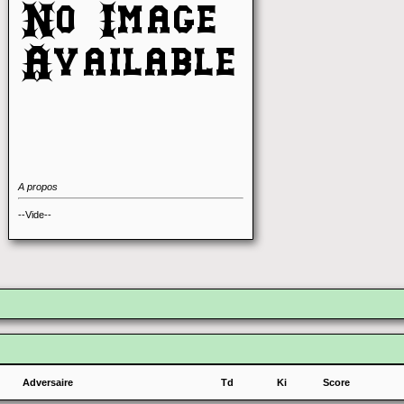
A propos
--Vide--
Adversaire
Td
Ki
Score