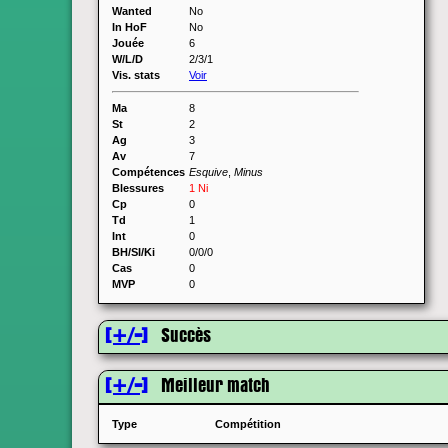
Wanted
No
In HoF
No
Jouée
6
W/L/D
2/3/1
Vis. stats
Voir
Ma
8
St
2
Ag
3
Av
7
Compétences
Esquive
,
Minus
Blessures
1 Ni
Cp
0
Td
1
Int
0
BH/SI/Ki
0/0/0
Cas
0
MVP
0
[+/-]
Succès
[+/-]
Meilleur match
Type
Compétition