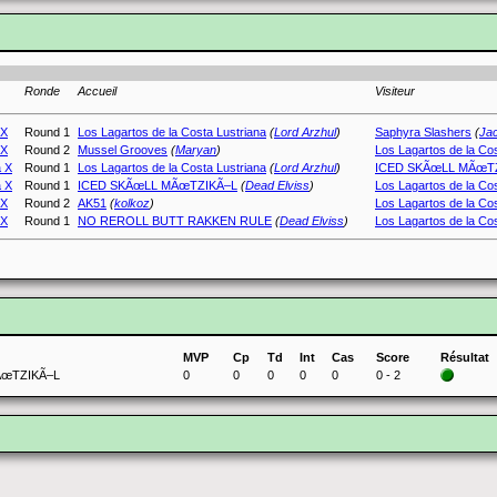
Ronde
Accueil
Visiteur
 X
Round 1
Los Lagartos de la Costa Lustriana
(
Lord Arzhul
)
Saphyra Slashers
(
Jac
 X
Round 2
Mussel Grooves
(
Maryan
)
Los Lagartos de la Cos
a X
Round 1
Los Lagartos de la Costa Lustriana
(
Lord Arzhul
)
ICED SKÃœLL MÃœT
a X
Round 1
ICED SKÃœLL MÃœTZIKÃ–L
(
Dead Elviss
)
Los Lagartos de la Cos
 X
Round 2
AK51
(
kolkoz
)
Los Lagartos de la Cos
 X
Round 1
NO REROLL BUTT RAKKEN RULE
(
Dead Elviss
)
Los Lagartos de la Cos
MVP
Cp
Td
Int
Cas
Score
Résultat
ÃœTZIKÃ–L
0
0
0
0
0
0 - 2