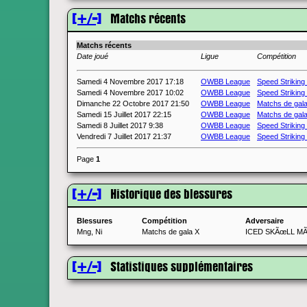
[+/-]
Matchs récents
Matchs récents
Date joué
Ligue
Compétition
Samedi 4 Novembre 2017 17:18
OWBB League
Speed Striking
Samedi 4 Novembre 2017 10:02
OWBB League
Speed Striking
Dimanche 22 Octobre 2017 21:50
OWBB League
Matchs de gal
Samedi 15 Juillet 2017 22:15
OWBB League
Matchs de gal
Samedi 8 Juillet 2017 9:38
OWBB League
Speed Striking
Vendredi 7 Juillet 2017 21:37
OWBB League
Speed Striking
Page
1
[+/-]
Historique des blessures
Blessures
Compétition
Adversaire
Mng, Ni
Matchs de gala X
ICED SKÃœLL M
[+/-]
Statistiques supplémentaires