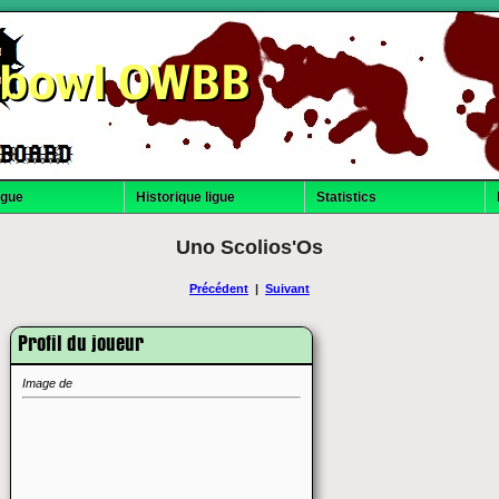
dbowl OWBB
igue
Historique ligue
Statistics
Uno Scolios'Os
Précédent
|
Suivant
Profil du joueur
Image de