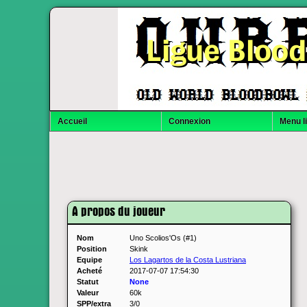
Ligue Bloo
Accueil
Connexion
Menu l
A propos du joueur
Nom
Uno Scolios'Os (#1)
Position
Skink
Equipe
Los Lagartos de la Costa Lustriana
Acheté
2017-07-07 17:54:30
Statut
None
Valeur
60k
SPP/extra
3/0